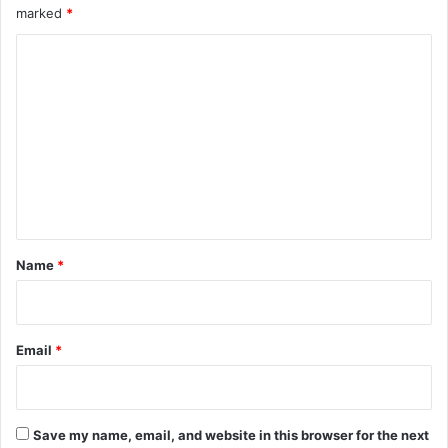
marked
*
समाप्त
C
o
m
m
e
n
t
*
Name
*
Email
*
Save my name, email, and website in this browser for the next