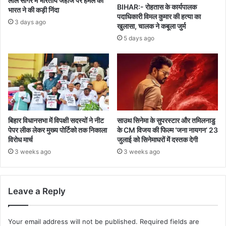
लाल सागर में भारतीय जहाज पर हमले की
सदन
BIHAR:- रोहतास के कार्यपालक
भारत ने की कड़ी निंदा
में
पदाधिकारी विमल कुमार की हत्या का
3 days ago
पहंचे
खुलासा, चालक ने कबूला जुर्म
सभी
5 days ago
सदस्य
कर
रहे
थे
मतदान
कराने
की
मांग
बिहार विधानसभा में विपक्षी सदस्यों ने नीट
साउथ सिनेमा के सुपरस्टार और तमिलनाडु
पेपर लीक लेकर मुख्य पोर्टिको तक निकाला
के CM विजय की फिल्म ‘जना नायगन’ 23
,कोरम
विरोध मार्च
जुलाई को सिनेमाघरों में दस्तक देगी
पुरा
नही
3 weeks ago
3 weeks ago
होने
का
हवाला
Leave a Reply
देकर
बैठक
किया
Your email address will not be published.
Required fields are
गया