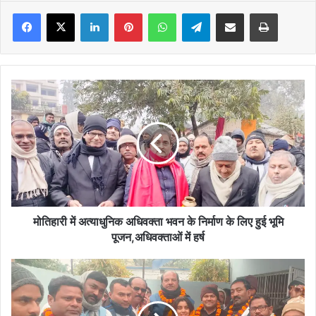
Facebook
X
LinkedIn
Pinterest
WhatsApp
Telegram
Share via Email
Print
मोतिहारी
में
अत्याधुनिक
अधिवक्ता
भवन
के
निर्माण
के
लिए
हुई
मोतिहारी में अत्याधुनिक अधिवक्ता भवन के निर्माण के लिए हुई भूमि
भूमि
पूजन,अधिवक्ताओं में हर्ष
पूजन,अधिवक्ताओं
में
MADHUBANI:-
हर्ष
कोरम
के
अभाव