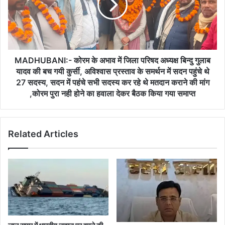
में
जिला
परिषद
अध्यक्ष
बिन्दु
गुलाब
MADHUBANI:- कोरम के अभाव में जिला परिषद अध्यक्ष बिन्दु गुलाब
यादव
यादव की बच गयी कुर्सी, अविश्वास प्रस्ताव के समर्थन में सदन पहुंचे थे
की
27 सदस्य, सदन में पहंचे सभी सदस्य कर रहे थे मतदान कराने की मांग
बच
,कोरम पुरा नही होने का हवाला देकर बैठक किया गया समाप्त
गयी
कुर्सी,
अविश्वास
प्रस्ताव
Related Articles
के
समर्थन
में
सदन
पहुंचे
थे
27
सदस्य,