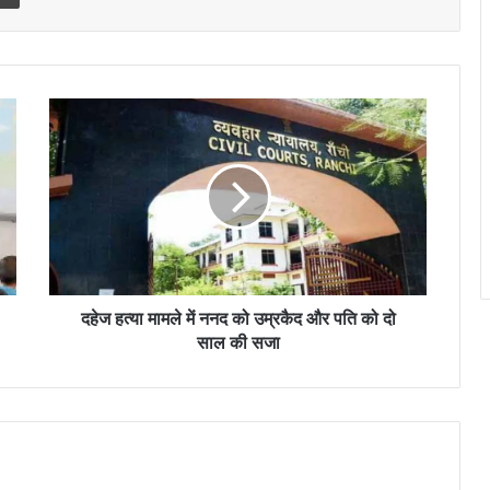
दहेज
हत्या
मामले
में
ननद
को
उम्रकैद
और
पति
को
दहेज हत्या मामले में ननद को उम्रकैद और पति को दो
दो
साल की सजा
साल
की
सजा