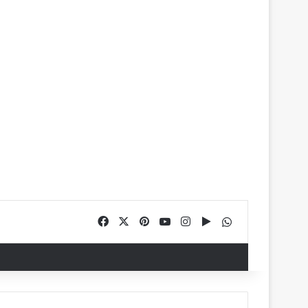
Facebook
X
Pinterest
YouTube
Instagram
Google Play
WhatsApp