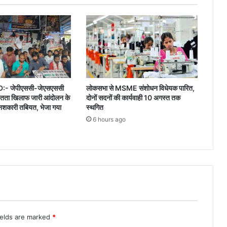
 जेपीएससी-जेएसएससी
लोकसभा से MSME संशोधन विधेयक पारित,
यमितता खिलाफ जारी आंदोलन के
दोनों सदनों की कार्यवाही 10 अगस्त तक
नशकारी तबियत, भेजा गया
स्थगित
6 hours ago
ields are marked
*