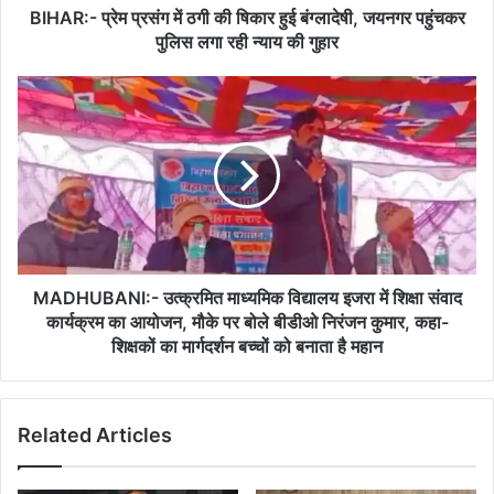
जयनगर
BIHAR:- प्रेम प्रसंग में ठगी की षिकार हुई बंग्लादेषी, जयनगर पहुंचकर
पहुंचकर
पुलिस लगा रही न्याय की गुहार
पुलिस
लगा
MADHUBANI:-
रही
उत्क्रमित
न्याय
माध्यमिक
की
विद्यालय
गुहार
इजरा
में
शिक्षा
संवाद
कार्यक्रम
का
MADHUBANI:- उत्क्रमित माध्यमिक विद्यालय इजरा में शिक्षा संवाद
आयोजन,
कार्यक्रम का आयोजन, मौके पर बोले बीडीओ निरंजन कुमार, कहा-
मौके
शिक्षकों का मार्गदर्शन बच्चों को बनाता है महान
पर
बोले
बीडीओ
Related Articles
निरंजन
कुमार,
कहा-