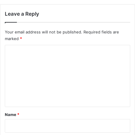
Leave a Reply
Your email address will not be published.
Required fields are
marked
*
C
o
m
m
e
n
t
*
Name
*