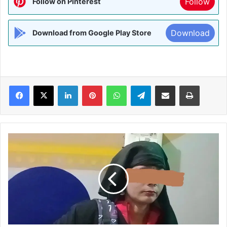
Follow
Follow on Pinterest
Download
Download from Google Play Store
Facebook
X
LinkedIn
Pinterest
WhatsApp
Telegram
Share via Email
Print
BIHAR:-
प्रेम
प्रसंग
में
ठगी
की
षिकार
हुई
बंग्लादेषी,