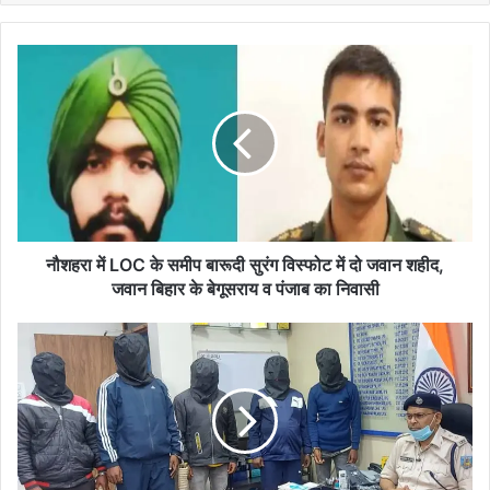
नौशहरा
में
LOC
के
समीप
बारूदी
सुरंग
विस्फोट
में
दो
नौशहरा में LOC के समीप बारूदी सुरंग विस्फोट में दो जवान शहीद,
जवान
जवान बिहार के बेगूसराय व पंजाब का निवासी
शहीद,
जवान
झारखंड:
बिहार
धमकी
के
व
बेगूसराय
रंगदारी
व
मांगने
पंजाब
के
का
मामले