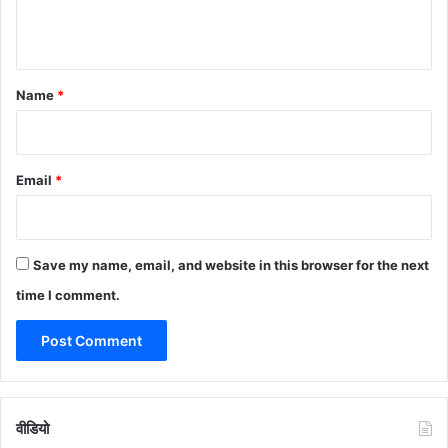
n
t
*
Name
*
Email
*
Save my name, email, and website in this browser for the next
time I comment.
वीडियो