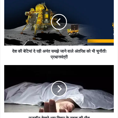
देश
की
बेटियां
दे
रही
अनंत
समझे
जाने
वाले
अंतरिक्ष
देश की बेटियां दे रही अनंत समझे जाने वाले अंतरिक्ष को भी चुनौतीः
को
प्रधानमंत्री
भी
चुनौतीः
फुटबॉल
प्रधानमंत्री
देखने
आए
बिहार
के
युवक
की
मौत
फुटबॉल देखने आए बिहार के युवक की मौत