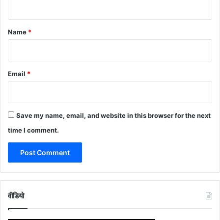
t
*
Name
*
Email
*
Save my name, email, and website in this browser for the next
time I comment.
वीडियो