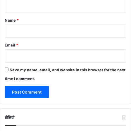
n
t
*
Name
*
Email
*
Save my name, email, and website in this browser for the next
time I comment.
वीडियो