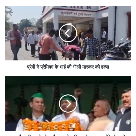
प्रेमी
ने
प्रेमिका
के
भाई
की
गोली
मारकर
की
हत्या
प्रेमी ने प्रेमिका के भाई की गोली मारकर की हत्या
एक
मौका
मिला
तो
हरेक
नौजवान
के
भविष्य
को