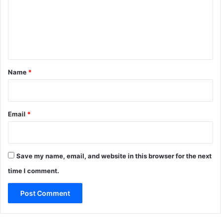
m
e
n
t
*
Name
*
Email
*
Save my name, email, and website in this browser for the next
time I comment.