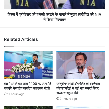
मामले
में
मुख्य
केरल में प्रोफेसर की हथेली काटने के मामले में मुख्य आरोपित को NIA
आरोपित
ने किया गिरफ्तार
को
NIA
ने
Related Articles
किया
गिरफ्तार
छात्रों पर लाठी और पैलेट का इस्तेमाल
देश में अगले दस साल में 100 नए एयरपोर्ट
की जवाबदेही से नहीं भाग सकती केंद्र
बनाएंगे: केन्द्रीय नागरिक उड्डयन मंत्री
सरकार: राहुल गांधी
17 hours ago
21 hours ago