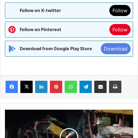
Follow
Follow on X-twitter
Follow
Follow on Pinterest
Download
Download from Google Play Store
Facebook
X
LinkedIn
Pinterest
WhatsApp
Telegram
Share via Email
Print
बस
और
ट्रेलर
की