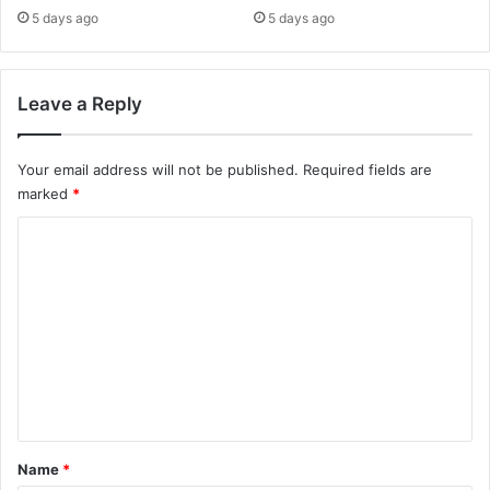
5 days ago
5 days ago
Leave a Reply
Your email address will not be published.
Required fields are
marked
*
C
o
m
m
e
n
t
*
Name
*