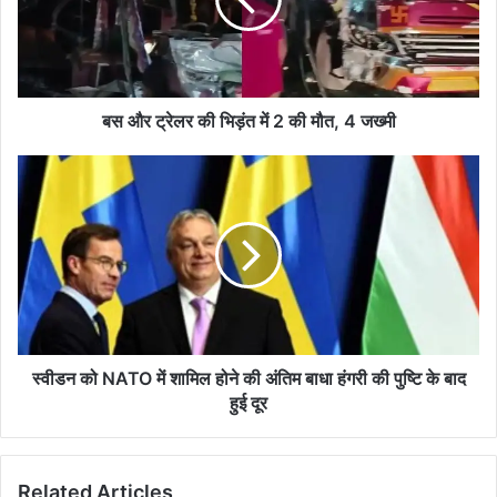
भिड़ंत
में
2
की
मौत,
4
बस और ट्रेलर की भिड़ंत में 2 की मौत, 4 जख्मी
जख्मी
स्वीडन
को
NATO
में
शामिल
होने
की
अंतिम
बाधा
हंगरी
स्वीडन को NATO में शामिल होने की अंतिम बाधा हंगरी की पुष्टि के बाद
की
हुई दूर
पुष्टि
के
बाद
Related Articles
हुई